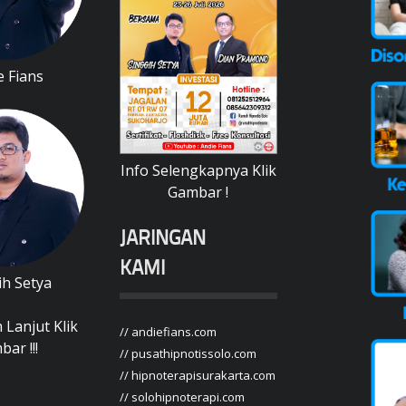
e Fians
Info Selengkapnya Klik
Gambar !
JARINGAN
KAMI
ih Setya
 Lanjut Klik
// andiefians.com
ar !!!
// pusathipnotissolo.com
// hipnoterapisurakarta.com
// solohipnoterapi.com