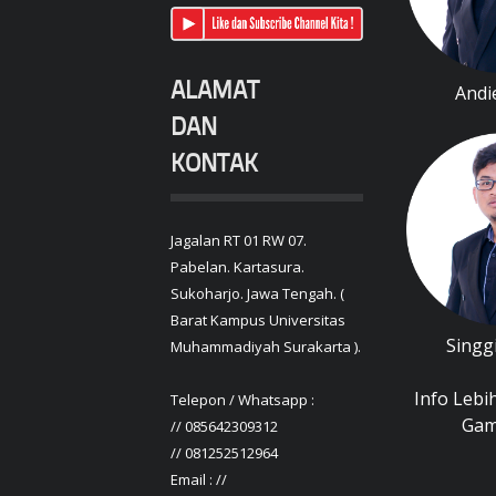
ALAMAT
Andi
DAN
KONTAK
Jagalan RT 01 RW 07.
Pabelan. Kartasura.
Sukoharjo. Jawa Tengah. (
Barat Kampus Universitas
Singg
Muhammadiyah Surakarta ).
Info Lebih
Telepon / Whatsapp :
Gamb
// 085642309312
// 081252512964
Email : //