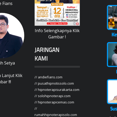
e Fians
Info Selengkapnya Klik
Gambar !
JARINGAN
KAMI
ih Setya
 Lanjut Klik
// andiefians.com
ar !!!
// pusathipnotissolo.com
// hipnoterapisurakarta.com
// solohipnoterapi.com
// hipnoterapicemas.com
//
rumahhipnoterapisolo.com