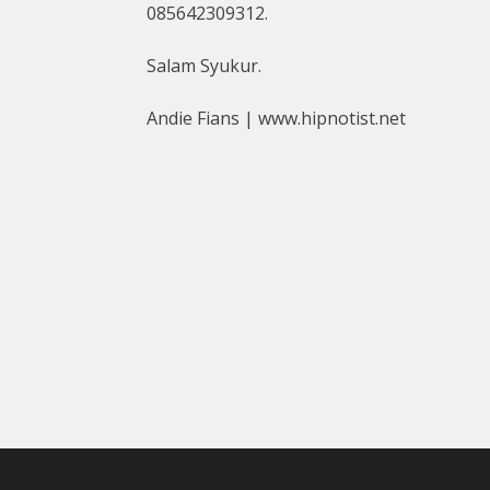
085642309312.
Salam Syukur.
Andie Fians | www.hipnotist.net