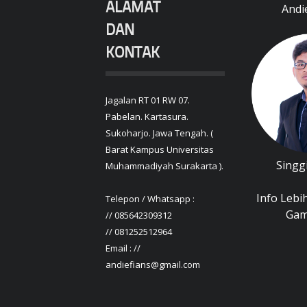
ALAMAT
Andi
DAN
KONTAK
Jagalan RT 01 RW 07.
Pabelan. Kartasura.
Sukoharjo. Jawa Tengah. (
Barat Kampus Universitas
Singg
Muhammadiyah Surakarta ).
Info Lebih
Telepon / Whatsapp :
Gamb
// 085642309312
// 081252512964
Email : //
andiefians@gmail.com