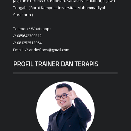
Jagalan RT 01 RW 07. Pabelan. Kartasura. Sukoharjo. Jawa
Tengah. ( Barat Kampus Universitas Muhammadiyah
Surakarta ).
Telepon / Whatsapp :
// 085642309312
// 081252512964
Email : // andiefians@gmail.com
PROFIL TRAINER DAN TERAPIS